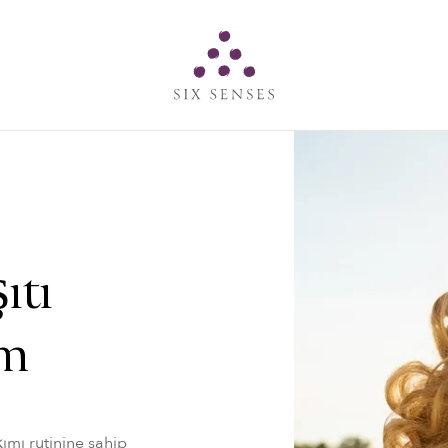
Six senses
ıtı
ım
kımı rutinine sahip