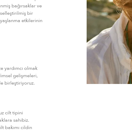
lenmiş bağırsaklar ve
elleştirilmiş bir
aşlanma etkilerinin
ze yardımcı olmak
limsel gelişmeleri,
 birleştiriyoruz.
 cilt tipini
klara sahibiz.
lt bakımı cildin