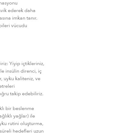
amasyonu
eşvik ederek daha
masına imkan tanır.
apileri vücudu
iz: Yiyip içtikleriniz,
e insülin direnci, iç
, uyku kaliteniz, ve
treleri
ğru takip edebiliriz.
ıklı bir beslenme
ağlıklı yağlar) ile
ku rutini oluşturma,
 süreli hedefleri uzun