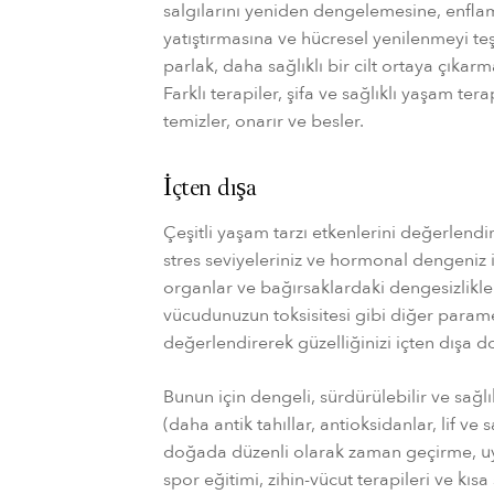
salgılarını yeniden dengelemesine, enfl
yatıştırmasına ve hücresel yenilenmeyi t
parlak, daha sağlıklı bir cilt ortaya çıkar
Farklı terapiler, şifa ve sağlıklı yaşam ter
temizler, onarır ve besler.
İçten dışa
Çeşitli yaşam tarzı etkenlerini değerlendirir
stres seviyeleriniz ve hormonal dengeniz il
organlar ve bağırsaklardaki dengesizlikler
vücudunuzun toksisitesi gibi diğer parame
değerlendirerek güzelliğinizi içten dışa do
Bunun için dengeli, sürdürülebilir ve sağl
(daha antik tahıllar, antioksidanlar, lif ve s
doğada düzenli olarak zaman geçirme, uy
spor eğitimi, zihin-vücut terapileri ve kısa