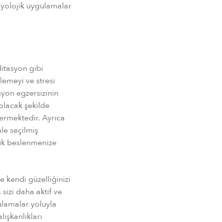
iyolojik uygulamalar
ditasyon gibi
lemeyi ve stresi
syon egzersizinin
olacak şekilde
ermektedir. Ayrıca
nle seçilmiş
lük beslenmenize
e kendi güzelliğinizi
 sizi daha aktif ve
ulamalar yoluyla
lışkanlıkları