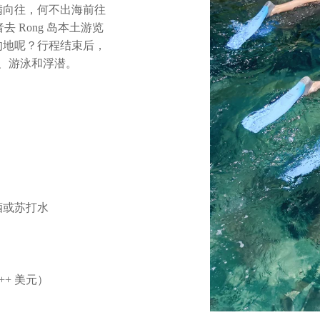
满向往，何不出海前往
者去 Rong 岛本土游览
的地呢？行程结束后，
滩野餐、游泳和浮潜。
酒或苏打水
++ 美元）