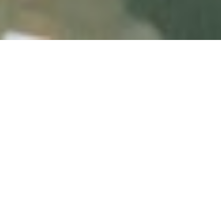
学习、热爱与和谐生活
沉浸在养生静修所中，感受世界，激发思维，完善自我。
与您自己、他人和自然建立联系。调动您的身体、能量和
思维。疗愈过去的伤痛。接纳现状，重获平衡，恢复自
然，返璞归真。瓦纳六善酒店以我们所在的森林命名，致
力于保护和滋养，提供一个让人们发现和成长的空间。我
们融合了阿育吠陀、瑜伽、藏医和自然疗愈法，由一支富
有爱心的团队提供个性化支持。入住我们位于德拉敦的六