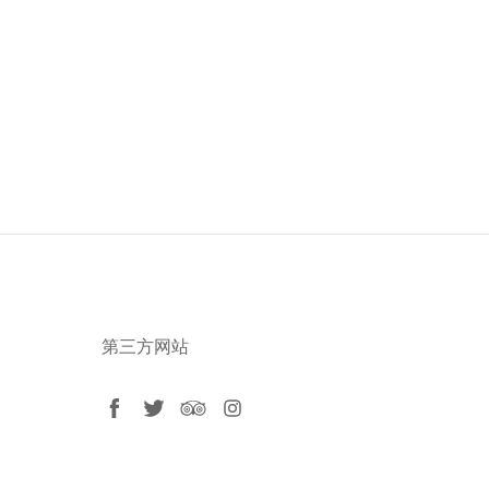
第三方网站
facebook
twitter
tripadvisor
instagram