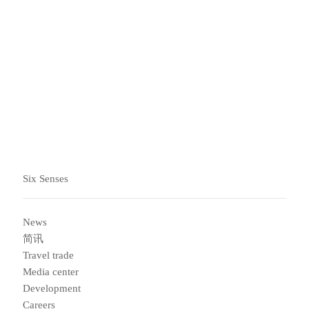
​Six Senses Spa Marbella
优雅的摩尔人感觉与地中海最佳理疗相结合，有六间室内
理疗室，三间小棚屋，以及澡堂和水疗。
探索
Six Senses
News
简讯
Travel trade
Media center
Development
Careers