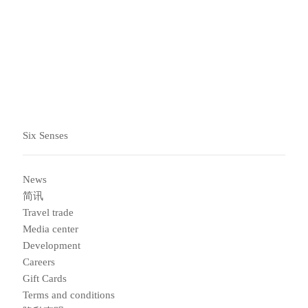
區學校捐贈了物資，以確保他們擁有完成第三學期所需的
一切。我們也舉辦了負責任的廢棄物管理的宣傳活動，讓
社區掌握保護環境的知識。
Carousel slide 2
Carousel slide 1
Six Senses
News
简讯
Travel trade
Media center
Development
Careers
Gift Cards
Terms and conditions