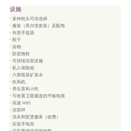
设施
多种枕头可供选择
服装（库尔塔套装）及配饰
布质手提袋
鞋子
浴袍
卧室拖鞋
可持续浴室设施
私人保险箱
六善瓶装矿泉水
吹风机
养生茶和小吃
可收看卫星频道的平板电视
高速 WiFi
浴室秤
洗衣和熨烫服务（收费）
应急手电筒