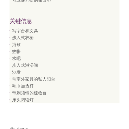
可应要求提供瑜伽垫
关键信息
写字台和文具
步入式衣橱
浴缸
蚊帐
水吧
步入式淋浴间
沙发
带室外家具的私人阳台
毛巾加热杆
带剃须镜的梳妆台
床头阅读灯
Six Senses