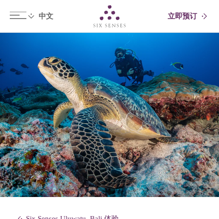
立即预订
Six senses
Six Senses Uluwatu, Bali 体验