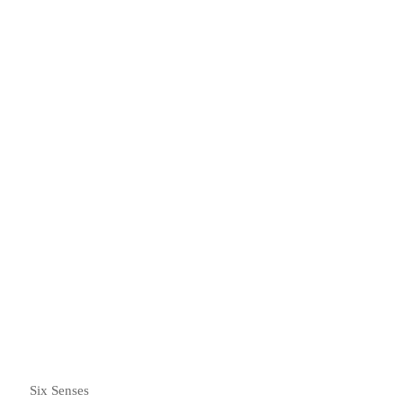
六善体验
深海潜水
阅读更多
Six Senses