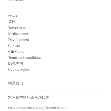
Six Senses
News
简讯
Travel trade
Media center
Development
Careers
Gift Cards
Terms and conditions
隐私声明
Cookie Policy
联系我们
双鱼岛拉姆环礁马尔代夫
reservations-maldives@sixsenses.com