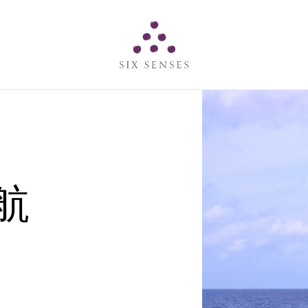
Six senses
航