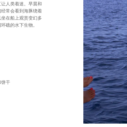
直让人类着迷。早晨和
们经常会看到海豚绕着
以坐在船上观赏变幻多
绍环礁的水下生物。
和饼干