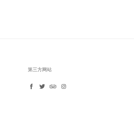
第三方网站
facebook
twitter
tripadvisor
instagram