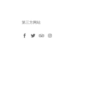
第三方网站
facebook
twitter
tripadvisor
instagram