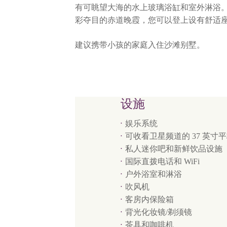
有可眺望大海的水上玻璃浴缸和室外淋浴
彩夺目的赤道晚霞，您可以登上设有舒适
建议携带小孩的家庭入住沙滩别墅。
设施
娱乐系统
可收看卫星频道的 37 英寸
私人迷你吧和新鲜饮品设施
国际直拨电话和 WiFi
户外浴室和淋浴
吹风机
客房内保险箱
背光化妆镜/剃须镜
茶具和咖啡机