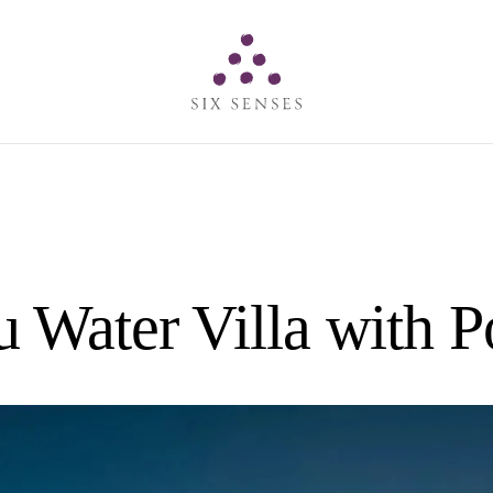
Six senses
 Water Villa with P