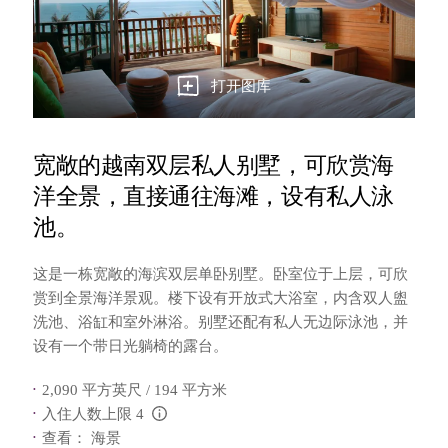
打开图库
宽敞的越南双层私人别墅，可欣赏海
洋全景，直接通往海滩，设有私人泳
池。
这是一栋宽敞的海滨双层单卧别墅。卧室位于上层，可欣
赏到全景海洋景观。楼下设有开放式大浴室，内含双人盥
洗池、浴缸和室外淋浴。别墅还配有私人无边际泳池，并
设有一个带日光躺椅的露台。
2,090 平方英尺 / 194 平方米
入住人数上限 4
L:Generic.Info
查看： 海景