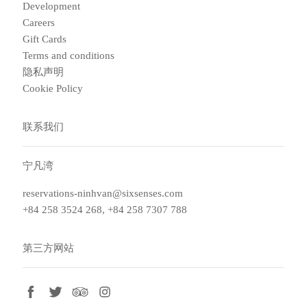
Development
Careers
Gift Cards
Terms and conditions
隐私声明
Cookie Policy
联系我们
宁凡湾
reservations-ninhvan@sixsenses.com
+84 258 3524 268, +84 258 7307 788
第三方网站
facebook
twitter
tripadvisor
instagram