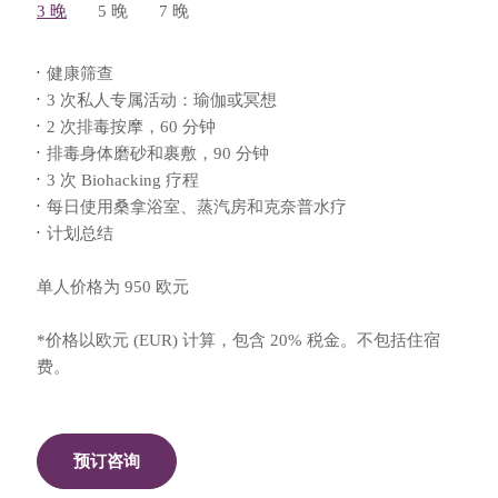
3 晚
5 晚
7 晚
健康筛查
3 次私人专属活动：瑜伽或冥想
2 次排毒按摩，60 分钟
排毒身体磨砂和裹敷，90 分钟
3 次 Biohacking 疗程
每日使用桑拿浴室、蒸汽房和克奈普水疗
计划总结
单人价格为 950 欧元
*价格以欧元 (EUR) 计算，包含 20% 税金。不包括住宿
费。
预订咨询