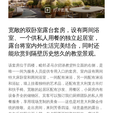
打开图库
宽敞的双卧室露台套房，设有两间浴
室、一个供私人用餐的独立起居室，
露台将室内外生活完美结合，同时还
能欣赏到隔壁历史悠久的教堂景观。
该套房位于四楼，毗邻
圣马尔切洛教堂
外立面的右侧，是
唯一一间为服务人员提供专用入口的套房。室内设有两间
特大床卧室和两间浴室，一间配有淋浴，另一间配有淋浴
和浴缸，墙上挂着独特的艺术品，还配有意大利复古吊灯
和扶手椅。宽敞的起居区配有沙发、用餐区，小厨房内有
设备齐全的储物区。宾客可以预订我们厨师团队的私人用
餐服务，享用现场烹制的美食——这也是对意大利聚会传
统的致敬。走出房间，来到芳香四溢、绿意盎然的露台，