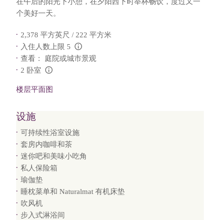
在午后的阳光下小憩，在夕阳西下时举杯畅饮，度过又一
个美好一天。
2,378 平方英尺 / 222 平方米
入住人数上限 5
L:Generic.Info
查看： 庭院或城市景观
2 卧室
L:Generic.Info
楼层平面图
设施
可持续性浴室设施
套房内咖啡和茶
迷你吧和美味小吃角
私人保险箱
瑜伽垫
睡枕菜单和 Naturalmat 有机床垫
吹风机
步入式淋浴间