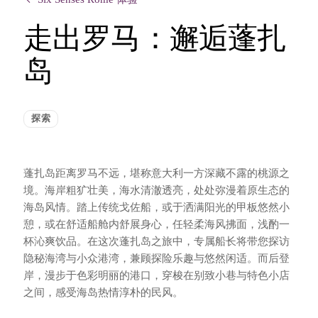
走出罗马：邂逅蓬扎
岛
探索
蓬扎岛距离罗马不远，堪称意大利一方深藏不露的桃源之
境。海岸粗犷壮美，海水清澈透亮，处处弥漫着原生态的
海岛风情。踏上传统戈佐船，或于洒满阳光的甲板悠然小
憩，或在舒适船舱内舒展身心，任轻柔海风拂面，浅酌一
杯沁爽饮品。在这次蓬扎岛之旅中，专属船长将带您探访
隐秘海湾与小众港湾，兼顾探险乐趣与悠然闲适。而后登
岸，漫步于色彩明丽的港口，穿梭在别致小巷与特色小店
之间，感受海岛热情淳朴的民风。