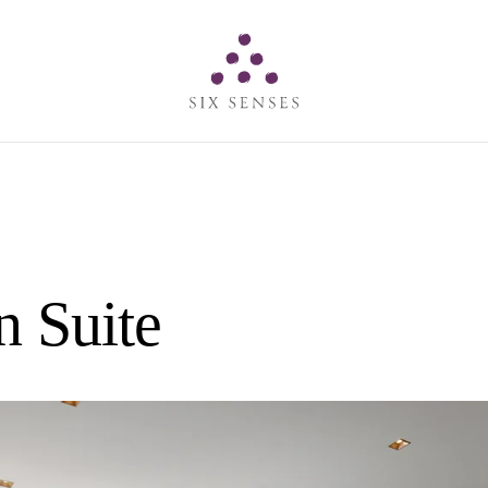
Six senses
n Suite