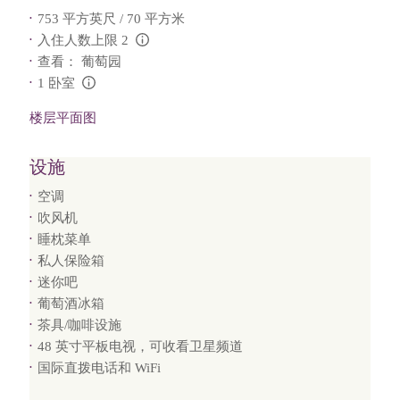
753 平方英尺 / 70 平方米
入住人数上限 2
L:Generic.Info
查看： 葡萄园
1 卧室
L:Generic.Info
楼层平面图
设施
空调
吹风机
睡枕菜单
私人保险箱
迷你吧
葡萄酒冰箱
茶具/咖啡设施
48 英寸平板电视，可收看卫星频道
国际直拨电话和 WiFi