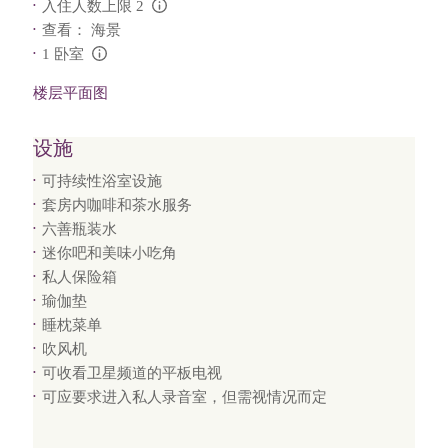
入住人数上限 2
L:Generic.Info
查看： 海景
1 卧室
L:Generic.Info
楼层平面图
设施
可持续性浴室设施
套房内咖啡和茶水服务
六善瓶装水
迷你吧和美味小吃角
私人保险箱
瑜伽垫
睡枕菜单
吹风机
可收看卫星频道的平板电视
可应要求进入私人录音室，但需视情况而定