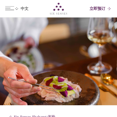
立即预订
Six senses
Six Senses Shaharut 体验