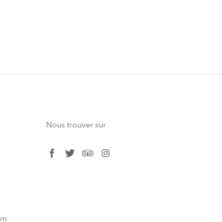
Nous trouver sur
facebook
twitter
tripadvisor
instagram
om