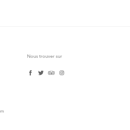
Nous trouver sur
facebook
twitter
tripadvisor
instagram
om