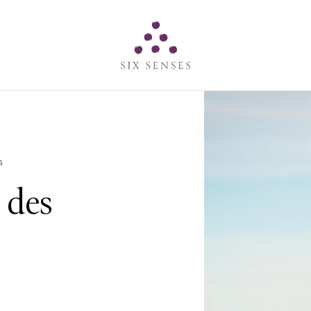
Six senses
s
 des