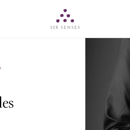
Six senses
s
les