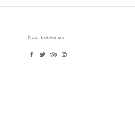
Nous trouver sur
facebook
twitter
tripadvisor
instagram