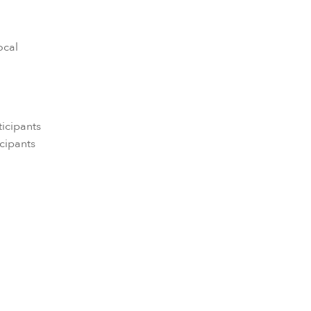
ocal
icipants
cipants