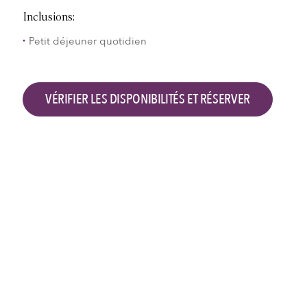
Inclusions:
Petit déjeuner quotidien
VÉRIFIER LES DISPONIBILITÉS ET RÉSERVER
Vérifier les disponibilités et réserver
Arrivée à l'hôtel
Départ de l'hôtel
2
Adultes,
0
Enfants