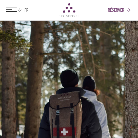
RÉSERVER
Six senses