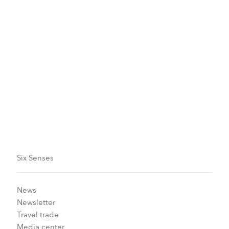
Veuillez contacter le service des réservations
à
reservations-cransmontana@sixsenses.com
pour plus
d'informations.
Validité
Du 23 mars au 13 décembre 2026
Des dates d’exclusion s’appliquent
Six Senses
News
Newsletter
Travel trade
Media center