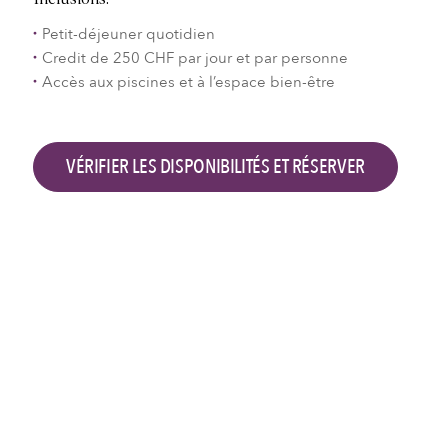
Inclusions:
Petit-déjeuner quotidien
Credit de 250 CHF par jour et par personne
Accès aux piscines et à l’espace bien-être
VÉRIFIER LES DISPONIBILITÉS ET RÉSERVER
Vérifier les disponibilités et réserver
Arrivée à l'hôtel
Départ de l'hôtel
2
Adultes,
0
Enfants