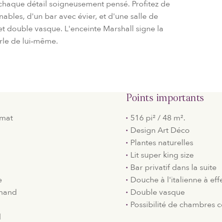
 chaque détail soigneusement pensé. Profitez de
nables, d'un bar avec évier, et d'une salle de
et double vasque. L'enceinte Marshall signe la
arle de lui‑même.
Points importants
lmat
516 pi² / 48 m².
Design Art Déco​
Plantes naturelles
Lit super king size
Bar privatif dans la suite
e
Douche à l'italienne à eff
rmand
Double vasque
Possibilité de chambres
l