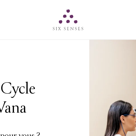
Six senses
Cycle
 Vana