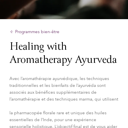
Programmes bien-être
Healing with
Aromatherapy Ayurveda
Avec l’aromathérapie ayurvédique, les techniques
traditionnelles
et les bienfaits de l’ayurvéda sont
associés aux bénéfices supplémentaires
de
l’aromathérapie et des techniques marma, qui utilisent
la pharmacopée florale rare et unique des huiles
essentielles de l’Inde, pour une expérience
sensorielle holistique.
L’objectif final est de vous aider