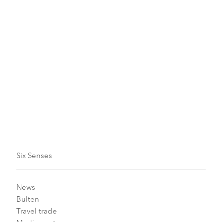
Hareket halinde meditasyon olarak bilinen tai chi,
qi'nin (yaşam gücü) iyileştirici özelliklerine odaklanır.
Nazik hareketler ve odaklı nefeslerle zihin rahatlar,
beden güçlenir.
Six Senses resorts
grup dersleri ve özel dersler
mevcuttur.
Six Senses
News
Bülten
Travel trade