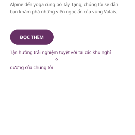
Alpine đến yoga cùng bò Tây Tạng, chúng tôi sẽ dẫn
bạn khám phá những viên ngọc ẩn của vùng Valais.
ĐỌC THÊM
Tận hưởng trải nghiệm tuyệt vời tại các khu nghỉ
dưỡng của chúng tôi
Những đường trượt đầy cảm xúc tại
Courchevel 1850
Dù bạn yêu thích những đường trượt rộng lớn và êm ái
được chăm chút hoàn hảo, hay tìm kiếm cảm giác