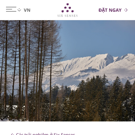
ĐẶT NGAY
Six senses
Các trải nghiệm ở Six Senses