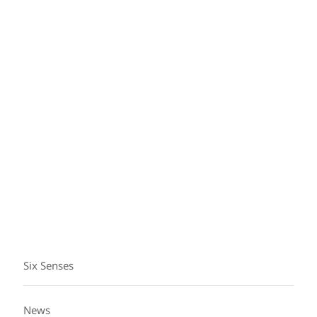
Lướt sóng bằng cả tâm hồn
Đây là khoảng thời gian để chiêm nghiệm, để bồi đắp
sự kính trọng sâu sắc và mối liên kết mật thiết với đại
dương, và để thắp lên tình yêu mãnh liệt với thiên
nhiên.
Six Senses
News