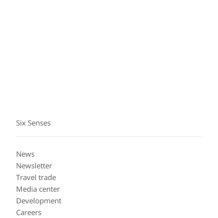
3.058 người tham dự các sự kiện hoặc hội thảo trực
tuyến chia sẻ những kinh nghiệm thực tiễn tốt nhất
trong ngành du lịch
Six Senses
News
Newsletter
Travel trade
Media center
Development
Careers