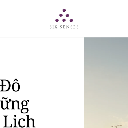
Six senses
 Đô
hững
 Lịch