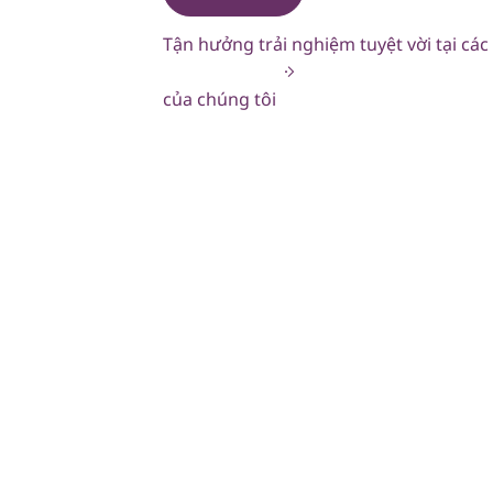
Tận hưởng trải nghiệm tuyệt vời tại cá
của chúng tôi
Tọa lạc tại 
chảy, các th
năng lượng c