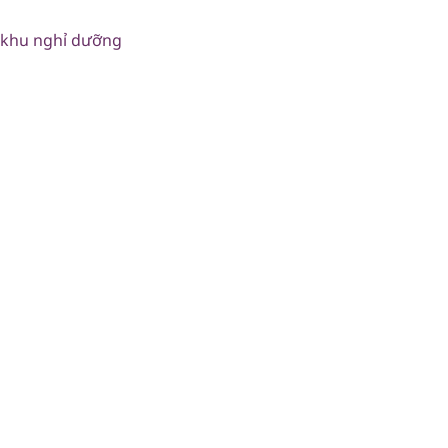
c khu nghỉ dưỡng
tâm điểm của những khu phố sành điệu, nơi nhịp sống khôn
ành phố như Kyoto, Rome và London mời gọi bạn hòa mình 
uốn hút và đầy mê hoặc. Nhưng vượt lên trên nhịp điệu hối