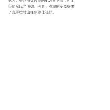
魅力。雖然海拔較高的地方會下雪，但山
谷仍然陽光明媚、涼爽，清澈的空氣提供
了喜馬拉雅山峰的絕佳視野。
廷布和帕罗
普那卡
岗提
布姆唐