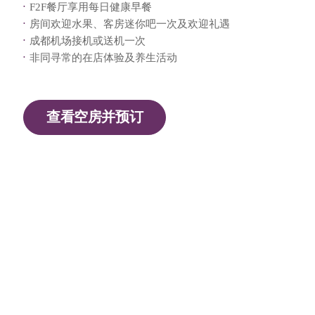
F2F餐厅享用每日健康早餐
房间欢迎水果、客房迷你吧一次及欢迎礼遇
成都机场接机或送机一次
非同寻常的在店体验及养生活动
查看空房并预订
查看空房并预订
入住
退房
2
成人,
0
儿童