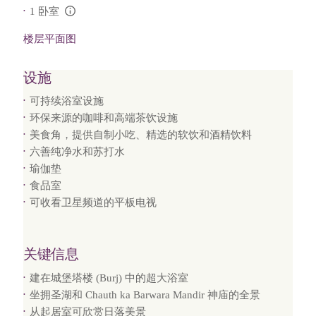
1 卧室
L:Generic.Info
楼层平面图
设施
可持续浴室设施
环保来源的咖啡和高端茶饮设施
美食角，提供自制小吃、精选的软饮和酒精饮料
六善纯净水和苏打水
瑜伽垫
食品室
可收看卫星频道的平板电视
关键信息
建在城堡塔楼 (Burj) 中的超大浴室
坐拥圣湖和 Chauth ka Barwara Mandir 神庙的全景
从起居室可欣赏日落美景