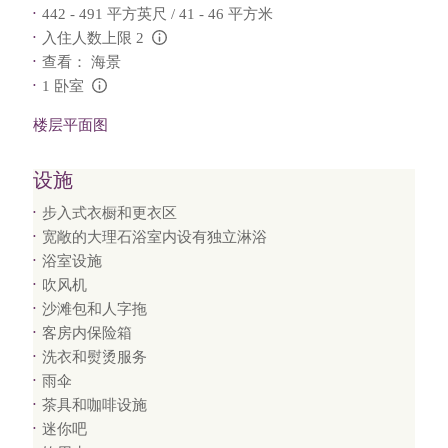
442 - 491 平方英尺 / 41 - 46 平方米
入住人数上限 2
L:Generic.Info
查看： 海景
1 卧室
L:Generic.Info
楼层平面图
设施
步入式衣橱和更衣区
宽敞的大理石浴室内设有独立淋浴
浴室设施
吹风机
沙滩包和人字拖
客房内保险箱
洗衣和熨烫服务
雨伞
茶具和咖啡设施
迷你吧