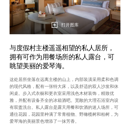
打开图库
与度假村主楼遥遥相望的私人居所，
拥有可作为用餐场所的私人露台，可
眺望美丽的爱琴海。
这处居所坐落在远离主楼的山上，内部装潢采用柔和色调
的现代风格，配有一张特大床，以及舒适的双人沙发和休
闲桌。步入式衣橱和更衣室采用浅色木材装饰，精致优
雅，并配有设备齐全的冰箱酒吧。宽敞的大理石浴室内设
有双盥洗台。私人露台是露天用餐和饮酒的迷人场所，可
通往花园，花园里种满了常青植物、野橄榄树和柏树，为
爱琴海的美丽景色增添了一抹芳香。