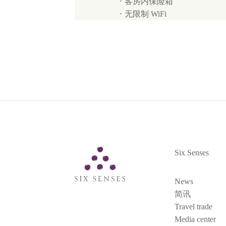
客房内保险箱
无限制 WiFi
Six Senses
Six Senses
News
简讯
Travel trade
Media center