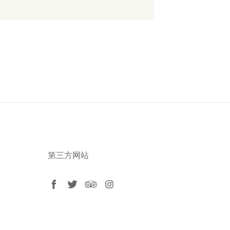
第三方网站
facebook
twitter
tripadvisor
instagram