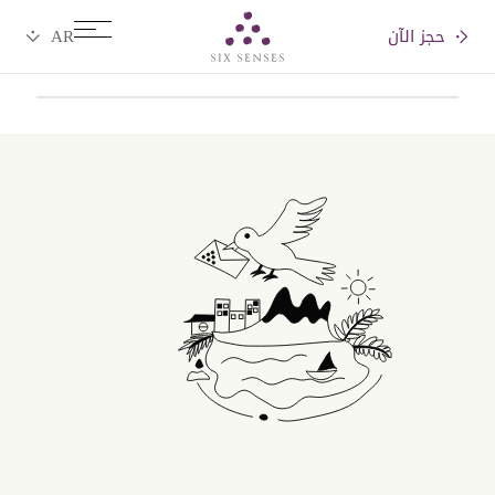
حجز الآن
Six senses