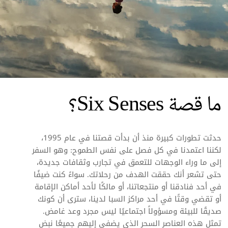
ما قصة Six Senses؟
حدثت تطورات كبيرة منذ أن بدأت قصتنا في عام 1995،
لكننا اعتمدنا في كل فصل على نفس الطموح: وهو السفر
إلى ما وراء الوجهات للتعمق في تجارب وثقافات جديدة،
حتى تشعر أنك حققت الهدف من رحلاتك. سواءً كنت ضيفًا
في أحد فنادقنا أو منتجعاتنا، أو مالكًا لأحد أماكن الإقامة
أو تقضي وقتًا في أحد مراكز السبا لدينا، سترى أن كونك
صديقًا للبيئة ومسؤولاً اجتماعيًا ليس مجرد وعد غامض.
تمثل هذه العناصر السحر الذي يضفي إليهم جميعًا نبض