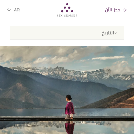
حجز الآن
Six senses