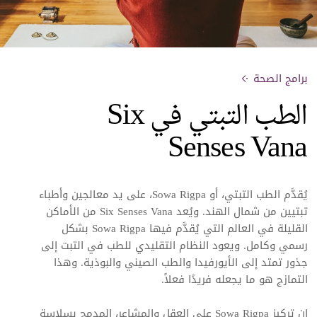
برامج الصحة
الطب التبتي في Six
Senses Vana
يُقدَّم الطب التبتي، أو Sowa Rigpa، على يد معالجين وأطباء
تبتيين من شمال الهند. ويُعد Six Senses Vana من الأماكن
القليلة في العالم التي يُقدَّم فيها Sowa Rigpa بشكل
رسمي وكامل. ويعود النظام التقليدي للطب في التبت إلى
جذور تمتد إلى الأيورفيدا والطب الصيني والبوذية. وهذا
التمازج هو ما يجعله فريدًا فعلاً.
إن تركيز Sowa Rigpa على العقل والمشاعر، المدمج بسلاسة