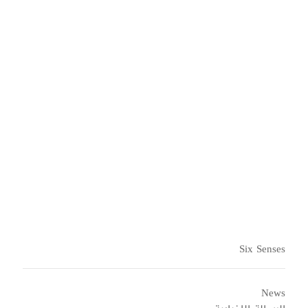
Senses Vana متاح في:
قد يقدم كل منتجع برنامجًا مختلفًا
قليلاً اعتمادًا على خبراء الصحة
والإلهام المحليين لدينا. انقر على أحد
المنتجعات أدناه لمعرفة المزيد.
الهند
Six Senses Vana
Six Senses
News