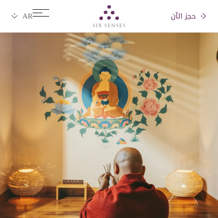
حجز الآن
Six senses