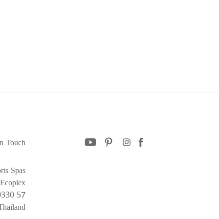
in Touch
youtube
pinterest
instagram
facebook
rts Spas
Ecoplex,
57 Wireless Road, Bangkok 10330
Thailand