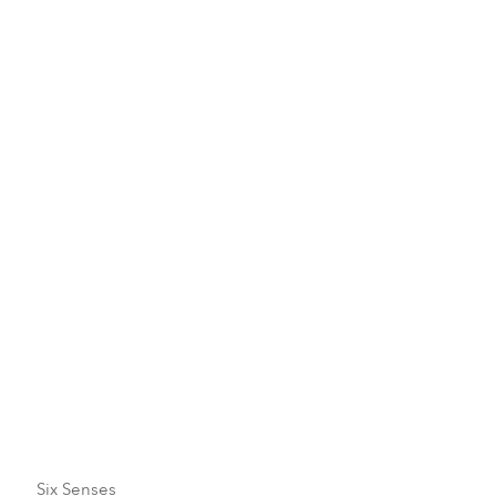
旅の冒険のための都市型ホテル
創造活動の中心地、イノベーションのハブ、多文化主義
の融合地点である活気あふれる世界の都市で、シックス
センシズを見つけてください。
Six Senses