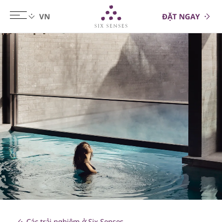
ĐẶT NGAY
Six senses
Các trải nghiệm ở Six Senses