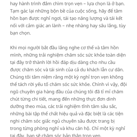
hay hành trình đắm chìm trọn vẹn – lựa chọn là ở bạn.
Tạm gác lại những bộn bề của cuộc sống, hãy để tâm
hồn bạn được nghỉ ngơi, tái tạo năng lượng và tái kết
nối với cảm giác an lành – nhẹ nhàng hay sâu lắng, tùy
bạn chọn.
Khi mọi người bắt đầu lắng nghe cơ thể và tâm hồn
mình, những trải nghiệm chăm sóc sức khỏe toàn diện
tại đây trở thành lời hồi đáp dịu dàng cho nhu cầu
được chăm sóc và tái sinh của cả du khách lẫn cư dân.
Chúng tôi tâm niệm rằng một kỳ nghỉ trọn vẹn không
thể tách rời yếu tố chăm sóc sức khỏe. Chính vì vậy, đội
ngũ chuyên gia hàng đầu của chúng tôi đã tỉ mỉ chăm
chút từng chi tiết, mang đến những thực đơn dinh
dưỡng theo mùa, các trải nghiệm tĩnh tâm sâu sắc,
những bài tập thể chất hiệu quả và đặc biệt là các tiện
nghi chăm sóc giấc ngủ chuyên sâu được trang bị
trong từng phòng nghỉ và khu căn hộ. Chỉ một kỳ nghỉ
tại đây, bạn sẽ chăm sóc bản thân trọn vẹn.