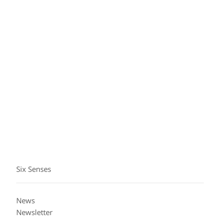
Những giai điệu tình yêu
Những trải nghiệm lãng mạn mang đến những khoảnh
khắc tan chảy trái tim, từ các nghi thức spa dành cho
cặp đôi và đám cưới trong mơ, đến các chuyến du
ngoạn ngắm hoàng hôn và bữa tối lãng mạn tại địa
điểm riêng tư hẻo lánh.
Six Senses
News
Newsletter