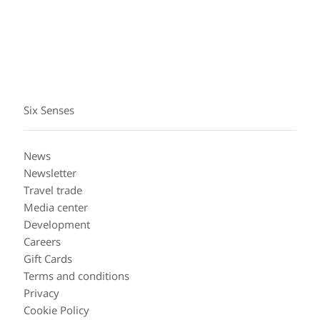
bản thân hứng khởi và vui tươi hơn qua những câu hỏi
gợi ra những trải nghiệm độc đáo.
Six Senses
News
Newsletter
Travel trade
Media center
Development
Careers
Gift Cards
Terms and conditions
Privacy
Cookie Policy