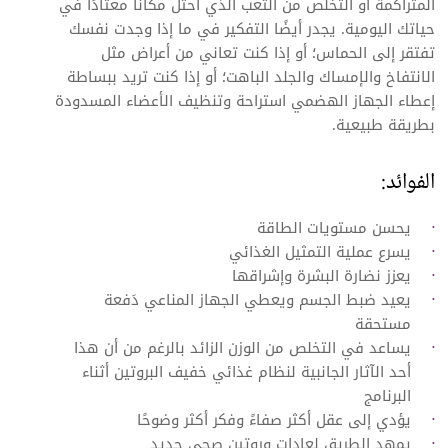
المتراكمة أو التخلص من التعب الذي احتل مكانًا معتادًا في
حياتك اليومية. يجدر أيضًا التفكير في ما إذا وجدت نفسك
تفتقر إلى الحماس؛ أو إذا كنت تعاني من أعراض مثل
الانتفاخ والإمساك والجلد الباهت؛ أو إذا كنت تريد ببساطة
إعطاء الجهاز الهضمي استراحة وتنظيف الأعضاء المسدودة
بطريقة طبيعية.
الفوائد:
يحسن مستويات الطاقة
يسرع عملية التمثيل الغذائي
يعزز نضارة البشرة وإشراقها
يعيد ضبط الجسم ويعطي الجهاز المناعي دَفعة
مستحقة
يساعد في التخلص من الوزن الزائد بالرغم من أن هذا
أحد الآثار الجانبية لنظام غذائي خفيف البروتين أثناء
البرنامج
يؤدي إلى عقل أكثر صفاءً وفكر أكثر وضوحًا
يمهد الطريق لعادات وروتين صحي جديد