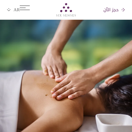
حجز الآن
Six senses