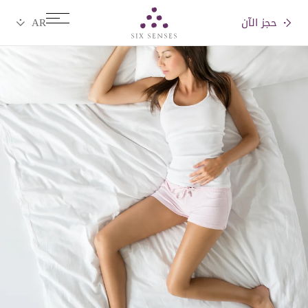
حجز الآن
Six senses