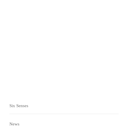
浪漫之旅
从情侣水疗仪式和日落游船到僻静的目的地餐厅和星空下
的私人电影，让您尽情享受令人心醉的时刻。
Six Senses
News