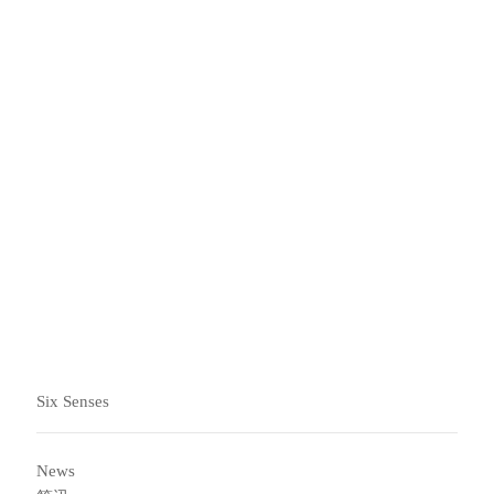
深入了解我们所在的社区、文化与生
态系统，并融入其中，亲身感受当地
的真正魅力。
点击此处下载应用程序
Six Senses
News