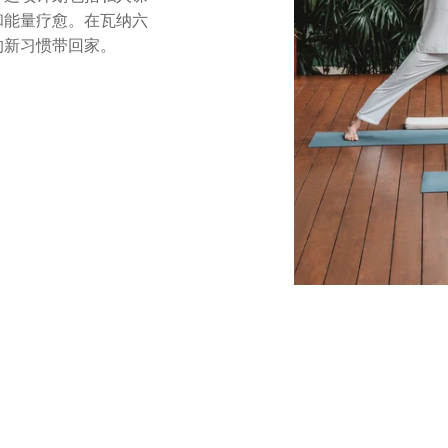
和能量疗愈。在瓦纳六
的新习惯带回家。